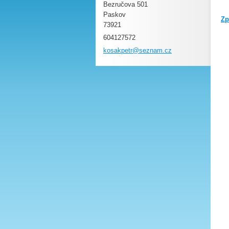
Bezručova 501
Paskov
Zp
73921
604127572
kosakpet
r@seznam
.cz