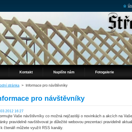
Úv
Kontakt
Napište nám
Fotogalerie
odní stránka
>
Informace pro návštěvníky
nformace pro návštěvníky
.03.2012 16:27
formujte Vaše návštěvníky co možná nejčastěji o novinkách a akcích na Vaše
ránky pravidelně navštěvovat je důležité webovou prezentaci pravidelně aktual
 k čtenáři můžete využít RSS kanály.