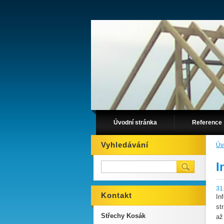
Úvodní stránka
Reference
Vyhledávání
Úv
I
31
Kontakt
In
st
Střechy Kosák
až