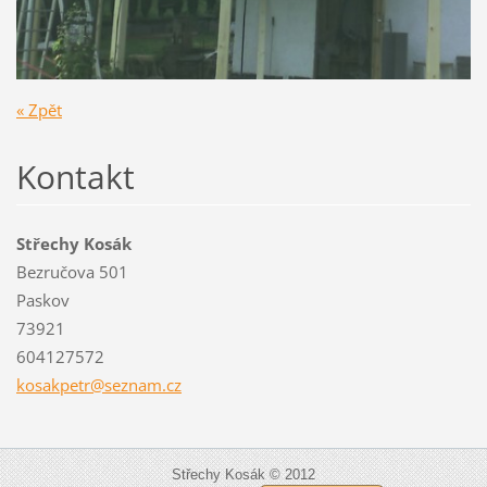
« Zpět
Kontakt
Střechy Kosák
Bezručova 501
Paskov
73921
604127572
kosakpet
r@seznam
.cz
Střechy Kosák © 2012