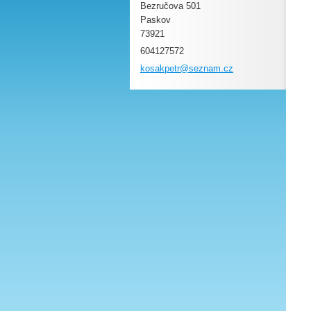
Bezručova 501
Paskov
73921
604127572
kosakpet
r@seznam
.cz