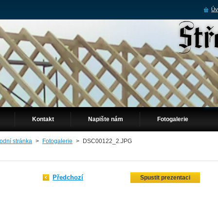
Úv
Kontakt
Napište nám
Fotogalerie
odní stránka
>
Fotogalerie
>
DSC00122_2.JPG
Předchozí
Spustit prezentaci